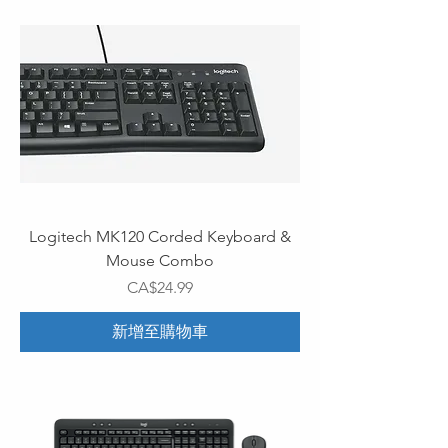
Logitech MK120 Corded Keyboard &
Mouse Combo
價格
CA$24.99
新增至購物車