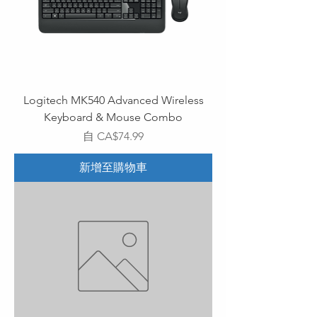
Logitech MK540 Advanced Wireless
Keyboard & Mouse Combo
促銷價格
自
CA$74.99
新增至購物車