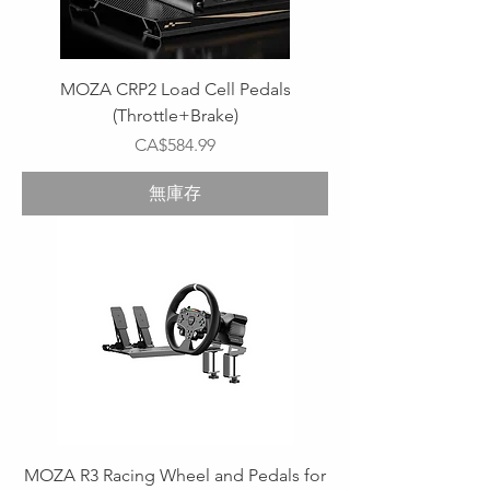
MOZA CRP2 Load Cell Pedals
(Throttle+Brake)
價格
CA$584.99
無庫存
MOZA R3 Racing Wheel and Pedals for