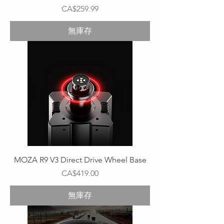
價格
CA$259.99
無庫存
MOZA R9 V3 Direct Drive Wheel Base
價格
CA$419.00
無庫存