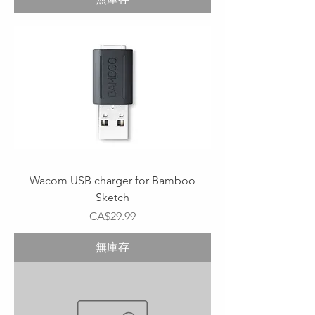
Wacom USB charger for Bamboo
Sketch
價格
CA$29.99
無庫存