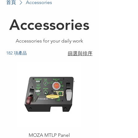
首頁
Accessories
Accessories
Accessories for your daily work
182 項產品
篩選與排序
MOZA MTLP Panel