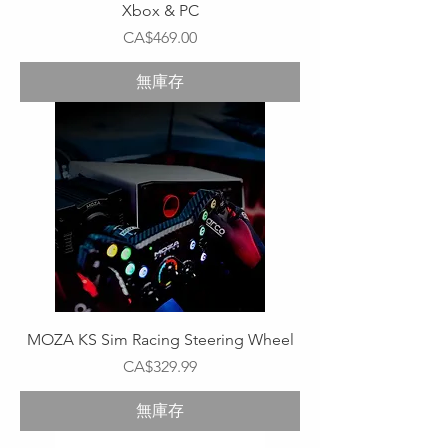
Xbox & PC
價格
CA$469.00
無庫存
MOZA KS Sim Racing Steering Wheel
價格
CA$329.99
無庫存