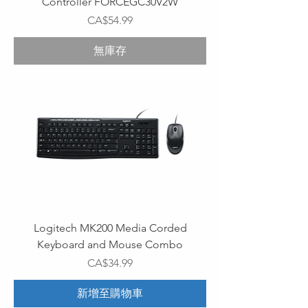
Controller FORCEGC30V2W
價格
CA$54.99
無庫存
Logitech MK200 Media Corded
Keyboard and Mouse Combo
價格
CA$34.99
新增至購物車