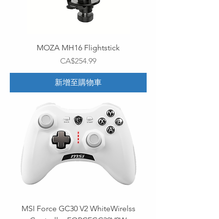
MOZA MH16 Flightstick
價格
CA$254.99
新增至購物車
MSI Force GC30 V2 WhiteWirelss