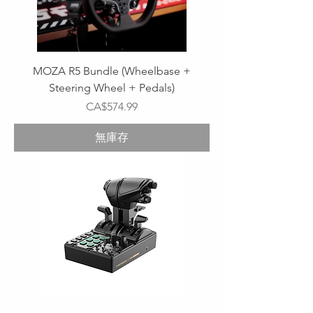
MOZA R5 Bundle (Wheelbase +
Steering Wheel + Pedals)
價格
CA$574.99
無庫存